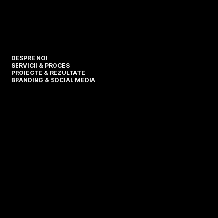
DESPRE NOI
SERVICII & PROCES
PROIECTE & REZULTATE
BRANDING & SOCIAL MEDIA
Politică Cookies
Politică de Confidențialitate
Termeni & Condiții
© 2025 by Vector Developers.